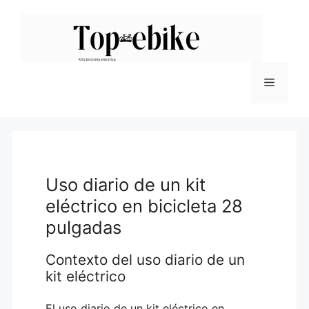
Saltar
al
contenido
Menú
Uso diario de un kit
eléctrico en bicicleta 28
pulgadas
Contexto del uso diario de un
kit eléctrico
El uso diario de un kit eléctrico en