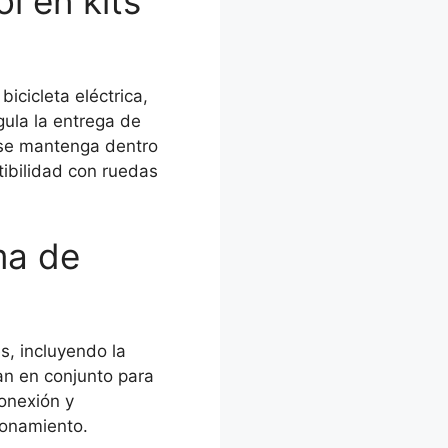
l en kits
icicleta eléctrica,
gula la entrega de
o se mantenga dentro
tibilidad con ruedas
ma de
s, incluyendo la
an en conjunto para
conexión y
ionamiento.