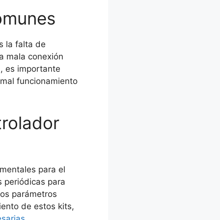
comunes
 la falta de
a mala conexión
s, es importante
n mal funcionamiento
trolador
amentales para el
s periódicas para
los parámetros
ento de estos kits,
esarias
.