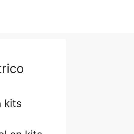
trico
 kits