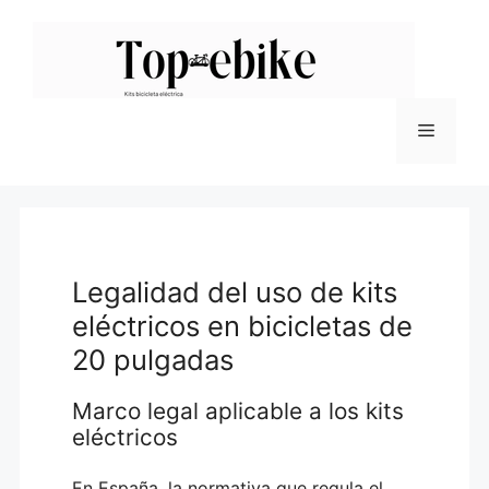
Saltar
al
contenido
Menú
Legalidad del uso de kits
eléctricos en bicicletas de
20 pulgadas
Marco legal aplicable a los kits
eléctricos
En España, la normativa que regula el